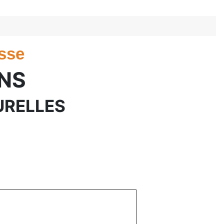
sse
ONS
URELLES