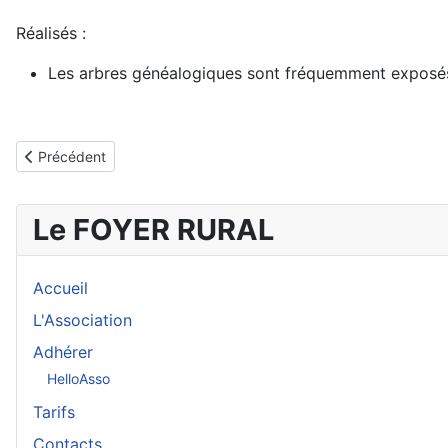
Réalisés :
Les arbres généalogiques sont fréquemment exposés 
Article précédent : Section Généalogie
Précédent
Le FOYER RURAL
Accueil
L'Association
Adhérer
HelloAsso
Tarifs
Contacts