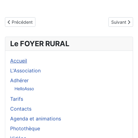
Article précédent : Généalogie
Article suivan
Précédent
Suivant
Le FOYER RURAL
Accueil
L'Association
Adhérer
HelloAsso
Tarifs
Contacts
Agenda et animations
Photothèque